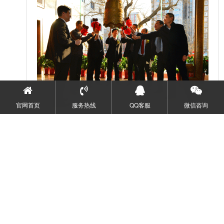
官网首页
服务热线
QQ客服
微信咨询
公司已成为全球磁电行业实力强、规模大、品种全、服务优
的企业之一，铸就了中国磁电产品的经典，打造了世界磁电
企业的驰名品牌，并将继续创造辉煌。