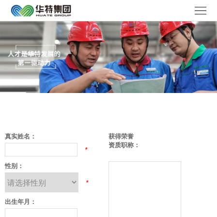
华
特
走
首
进
产
页
华
品
解
特
中
决
媒
心
方
体
服
真实姓名：
获得荣誉
案
聚
务
工
资质职称：
*
焦
体
性别：
作
联
*
系
机
系
语
出生年月：
会
我
言