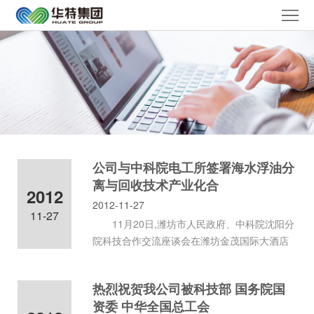
华
特
走
首
进
产
页
华
品
解
特
中
决
媒
公司与中科院电工所签署海水浮油分
心
方
体
服
离与回收技术产业化合
2012
2012-11-27
案
聚
务
工
11-27
11月20日,潍坊市人民政府、中科院沈阳分
焦
体
作
院科技合作交流座谈会在潍坊金茂国际大酒店
联
召开。会上，举行了中科院沈
系
机
系
语
热烈祝贺我公司被科技部 国务院国
会
我
资委 中华全国总工会
言