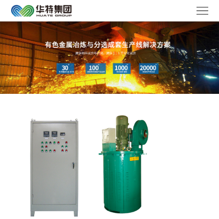
华
特
走
首
进
产
页
华
品
解
特
中
决
媒
心
方
体
服
案
聚
务
工
焦
体
作
联
系
机
系
语
会
我
言