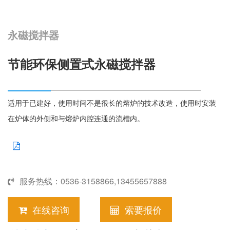
们
选
永磁搅拌器
择
节能环保侧置式永磁搅拌器
适用于已建好，使用时间不是很长的熔炉的技术改造，使用时安装
在炉体的外侧和与熔炉内腔连通的流槽内。
服务热线：0536-3158866,13455657888
在线咨询
索要报价