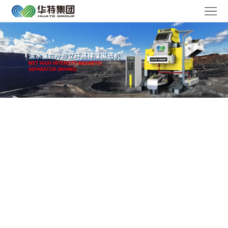
华
特
走
首
进
产
页
华
品
解
特
中
决
媒
心
方
体
服
案
聚
务
工
焦
体
作
联
系
机
系
语
会
我
言