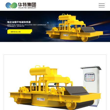
华
特
走
首
进
产
页
华
品
解
特
中
决
媒
心
方
体
服
案
聚
务
工
焦
体
作
联
系
机
系
语
会
我
言