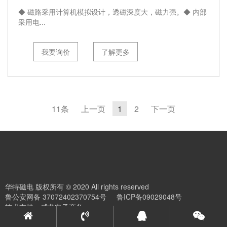
◆ 磁路采用计算机模拟设计，透磁深度大，磁力强。◆ 内部
采用电...
我要询价
了解更多
11条
上一页
1
2
下一页
华特磁电 版权所有 © 2020 All rights reserved
鲁公安网备 37072402370754号
鲁ICP备09029048号
技术支持：
威龙电子商务