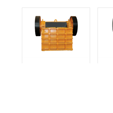
ZG-PEX型颚式破碎机
PE
1、产品采用世界级的先进制造工
1、
艺，选用高端的制作材料。2、在轴
艺，
承...
承...
我要询价
了解更多