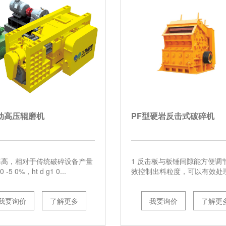
动高压辊磨机
PF型硬岩反击式破碎机
率高，相对于传统破碎设备产量
1 反击板与板锤间隙能方便调
 -5 0%，ht d g1 0...
效控制出料粒度，可以有效处理含
我要询价
了解更多
我要询价
了解更